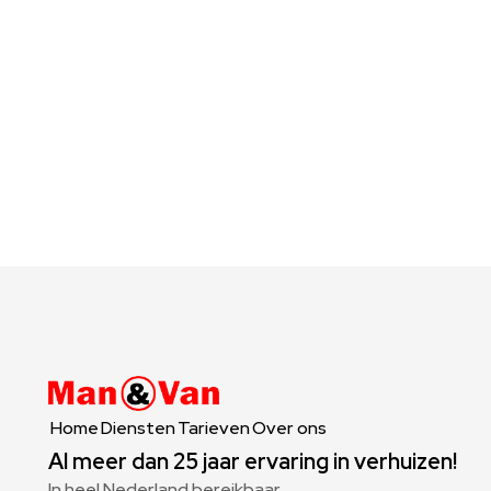
Tevreden klanten die bij ons opslaan
Tevreden 
Home
Diensten
Tarieven
Over ons
Al meer dan 25 jaar ervaring in verhuizen!
In heel Nederland bereikbaar.