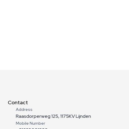
ele 
Klanttevredenheid waarop u kunt 
vertrouwen
Contact
Address
Raasdorperweg 125, 1175KV Lijnden
Mobile Number