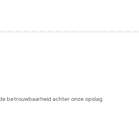
 de betrouwbaarheid achter onze opslag
0000+
12+ jaar